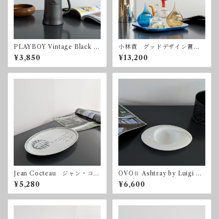
PLAYBOY Vintage Black Gl
小林貢 グッドデザイン賞
ass Beer プレイボーイ ヴ
Noritake ノリタケ クラフ
¥3,850
¥13,200
ィンテージ
トコレクション ヴィンテー
ジ 昭和レトロ
Jean Cocteau ジャン・コク
OVOⅡ Ashtray by Luigi C
トー Seyei 瀬栄陶器 ヴィ
olani for Adam & Eve たち
¥5,280
¥6,600
ンテージ
吉