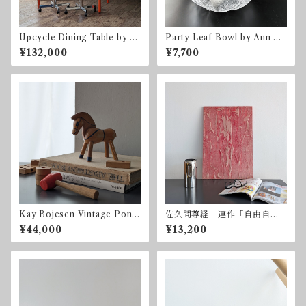
Upcycle Dining Table by so
Party Leaf Bowl by Ann &
nota ナラ オーク ダイニ
Göran Wärff for Kosta Bo
¥132,000
¥7,700
ングテーブル 1285 x 950 m
da コスタ・ボダ スウェー
m
デン
Kay Bojesen Vintage Pony
佐久間尊経 連作「自由自
カイ・ボイスン ヴィンテ
在」ー赤 2003年 ミクスト
¥44,000
¥13,200
ージ ポニー
メディア