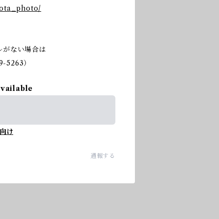
nota_photo/
ルがない場合は
-5263）
available
向け
通報する