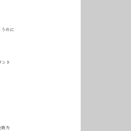
まうのに
ガント
技術力