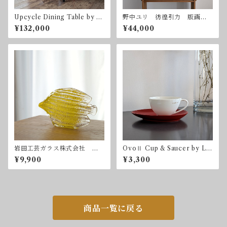
Upcycle Dining Table by so
野中ユリ 彷徨引力 版画
nota ナラ オーク ダイニ
額付属
¥132,000
¥44,000
ングテーブル 1285 x 950 m
m
岩田工芸ガラス株式会社
OvoⅡ Cup & Saucer by Lui
魚
gi Colani for Adam & Eve
¥9,900
¥3,300
たち吉
商品一覧に戻る