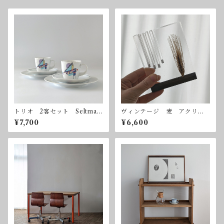
トリオ 2客セット Seltman
ヴィンテージ 麦 アクリル
n Weiden カップ＆ソーサ
オブジェ
¥7,700
¥6,600
ー Scarlett Joy ドイツ