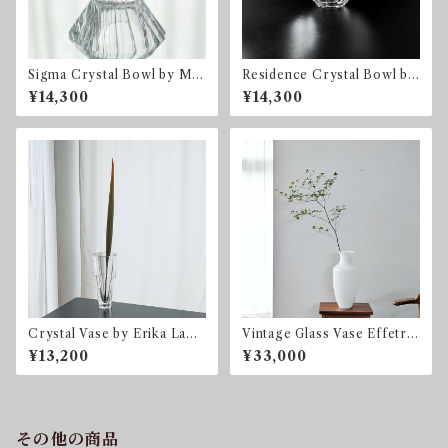
Sigma Crystal Bowl by Mar
Residence Crystal Bowl by
tti Rytkönen for Orrefors
Olle Alberius for Orrefors
¥14,300
¥14,300
Crystal Vase by Erika Lage
Vintage Glass Vase Effetre
rbielke for Orrefors
International Murano 1991
¥13,200
¥33,000
その他の商品