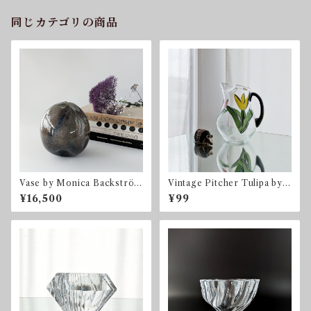
同じカテゴリの商品
Vase by Monica Backström
Vintage Pitcher Tulipa by
for Kosta Boda コスタ・ボ
Ulrica Hydman Vallien for
¥16,500
¥99
ダ スウェーデン
Kosta Boda