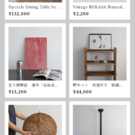
Upcycle Dining Table by so
Vintage MIKASA Natural B
nota ナラ オーク ダイニ
eauty Par Four ディナープ
¥132,000
¥2,200
ングテーブル 1285 x 950 m
レート 270x270mm
m
佐久間尊経 連作「自由自
野中ユリ 彷徨引力 版画
在」ー赤 2003年 ミクスト
額付属
¥13,200
¥44,000
メディア