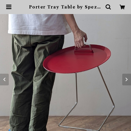
Porter Tray Table by Spezie
ll for Studio Domo トレイテー
ブル | sonota ヴィンテージ家
具・デザイン・インテリア・家具・
雑貨