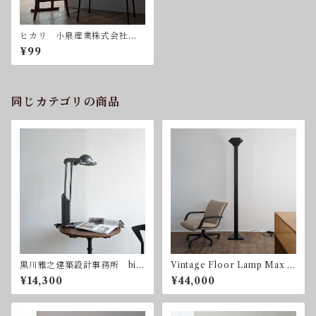
ヒカリ 小泉産業株式会社
ヴィンテージ テーブルラン
¥99
プ
同じカテゴリの商品
黒川雅之建築設計事務所 bio
Vintage Floor Lamp Max H
-lite pro 林原生物化学研究
igh 1980mm ヴィンテー
¥14,300
¥44,000
所 ヤマギワ バイオライト
ジ フロアランプ 調光器
プロ