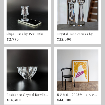
Ships Glass by Per Lütken f
Crystal Candlesticks by Be
or Holmegaard ホルムガー
ngt Edenfalk for Kosta Bo
¥2,970
¥22,000
ド デンマーク ヴィンテー
da
ジ
Residence Crystal Bowl by
長谷川繁 2003年 シルクス
Olle Alberius for Orrefors
クリーン 額付属
¥14,300
¥44,000