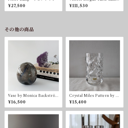
in Glass by Angelo Mangiar
¥27,500
¥111,530
otti
その他の商品
Vase by Monica Backström
Crystal Miles Pattern by G
for Kosta Boda コスタ・ボ
öran Wärff for Kosta Boda
¥16,500
¥15,400
ダ スウェーデン
Sweden 1996