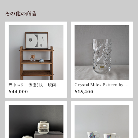
その他の商品
野中ユリ 彷徨引力 版画
Crystal Miles Pattern by G
額付属
öran Wärff for Kosta Boda
¥44,000
¥15,400
Sweden 1996