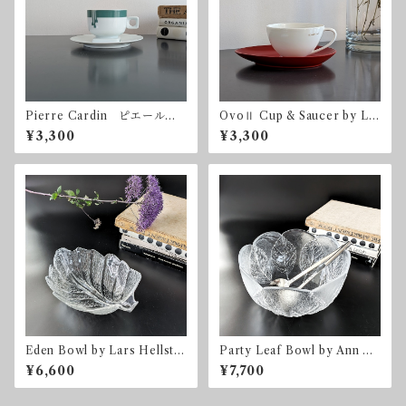
Pierre Cardin ピエール・
OvoⅡ Cup & Saucer by Lui
カルダン ノリタケ カップ
gi Colani for Adam & Eve
¥3,300
¥3,300
＆ソーサー
たち吉
Eden Bowl by Lars Hellste
Party Leaf Bowl by Ann &
n for Orrefors オレフォ
Göran Wärff for Kosta Bo
¥6,600
¥7,700
ス スウェーデン
da コスタ・ボダ スウェー
デン