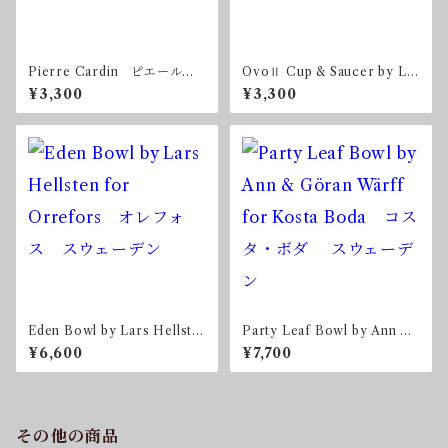
Pierre Cardin ピエール・
OvoⅡ Cup & Saucer by Lui
カルダン ノリタケ カップ
gi Colani for Adam & Eve
¥3,300
¥3,300
＆ソーサー
たち吉
Eden Bowl by Lars Hellste
Party Leaf Bowl by Ann &
n for Orrefors オレフォ
Göran Wärff for Kosta Bo
¥6,600
¥7,700
ス スウェーデン
da コスタ・ボダ スウェー
デン
その他の商品