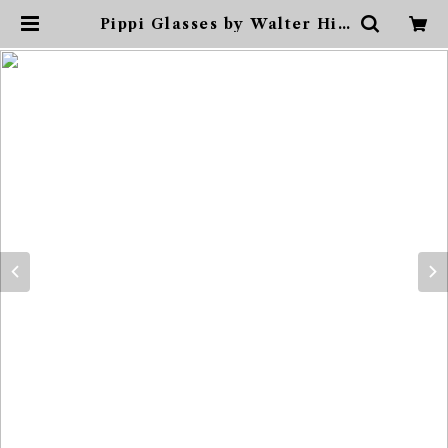
Pippi Glasses by Walter Hic
kman for Kosta Boda コス
タ・ボダ スウェーデン | sonota
ヴィンテージ家具・デザイン・イ
ンテリア・家具・雑貨