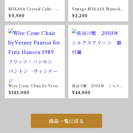
MIKASA Crystal Cube ミ
Vintage MIKASA Natural B
カサ クリスタル キュー
eauty Par Four ディナープ
¥5,500
¥2,200
ブ
レート 270x270mm
Wire Cone Chair by Verne
長谷川繁 2003年 シルクス
r Panton for Fritz Hansen
クリーン 額付属
¥143,000
¥44,000
1989 フリッツ・ハンセン
パントン ヴィンテージ
商品一覧に戻る