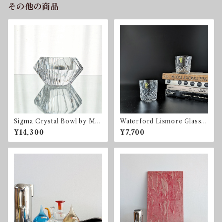
その他の商品
Sigma Crystal Bowl by Mar
Waterford Lismore Glasse
tti Rytkönen for Orrefors
s 2客セット ウォーターフ
¥14,300
¥7,700
ォード アイルランド