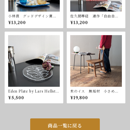
小林貢 グッドデザイン賞
佐久間尊経 連作「自由自
Noritake ノリタケ クラフ
在」ー赤 2003年 ミクスト
¥13,200
¥13,200
トコレクション ヴィンテー
メディア
ジ 昭和レトロ
Eden Plate by Lars Hellste
木のイス 無垢材 小さめ
n for Orrefors 直径23.5c
アノニマスデザイン
¥5,500
¥19,800
m オレフォス スウェーデ
ン
商品一覧に戻る