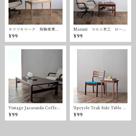
キツツキマーク 飛騨産業
Maruni マルニ木工 ローズ
コーヒーテーブル サイドテ
ウッド コーヒーテーブル
¥99
¥99
ーブル ヴィンテージ
サイドテーブル ヴィンテー
ジ
Vintage Jacaranda Coffee
Upcycle Teak Side Table by
Table by Jean Gillon for Ita
sonota
¥99
¥99
lma Wood Art ブラジリア
ンローズウッド ハカランダ