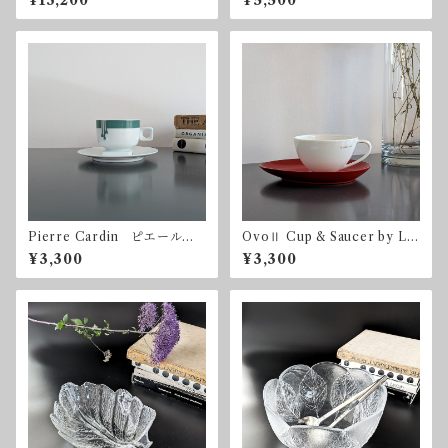
¥13,200
¥5,500
トコレクション ヴィンテー
m オレフォス スウェーデ
ジ 昭和レトロ
ン
Pierre Cardin ピエール・
OvoⅡ Cup & Saucer by Lui
カルダン ノリタケ カップ
gi Colani for Adam & Eve
¥3,300
¥3,300
＆ソーサー
たち吉