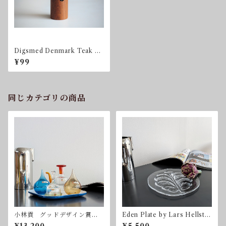
Digsmed Denmark Teak Pe
pper Mill with PEUGEOT G
¥99
rinder
同じカテゴリの商品
小林貢 グッドデザイン賞
Eden Plate by Lars Hellste
Noritake ノリタケ クラフ
n for Orrefors 直径23.5c