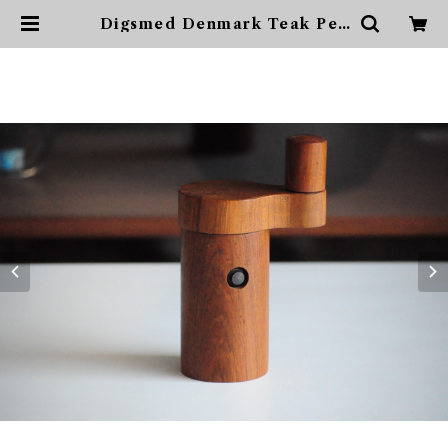
Digsmed Denmark Teak Pep
per Mill with PEUGEOT Gri
nder | sonota ヴィンテージ家
具・デザイン・インテリア・家具・
雑貨