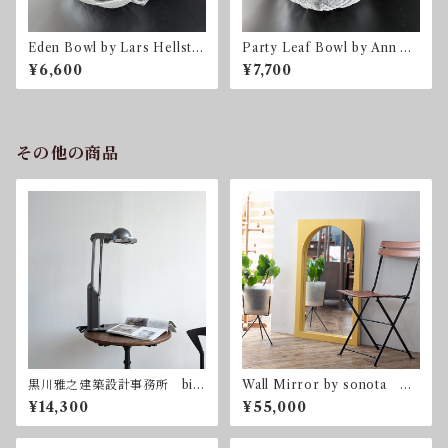
Eden Bowl by Lars Hellste
Party Leaf Bowl by Ann &
n for Orrefors オレフォ
Göran Wärff for Kosta Bo
¥6,600
¥7,700
ス スウェーデン
da コスタ・ボダ スウェー
デン
その他の商品
黒川雅之建築設計事務所 bio
Wall Mirror by sonota オ
-lite pro 林原生物化学研究
リジナル ウォールミラー
¥14,300
¥55,000
所 ヤマギワ バイオライト
壁掛け鏡
プロ