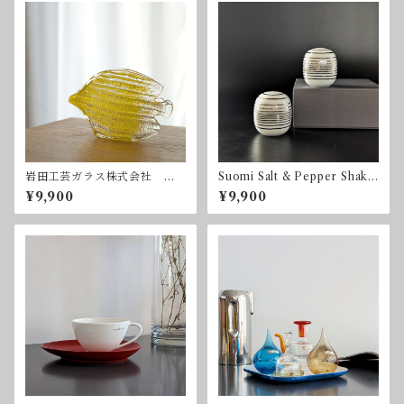
岩田工芸ガラス株式会社
Suomi Salt & Pepper Shake
魚
rs by Timo Sarpaneva for
¥9,900
¥9,900
Rosenthal Studio Linie 25
周年記念 ローゼンタール
ティモ・サリパネヴァ