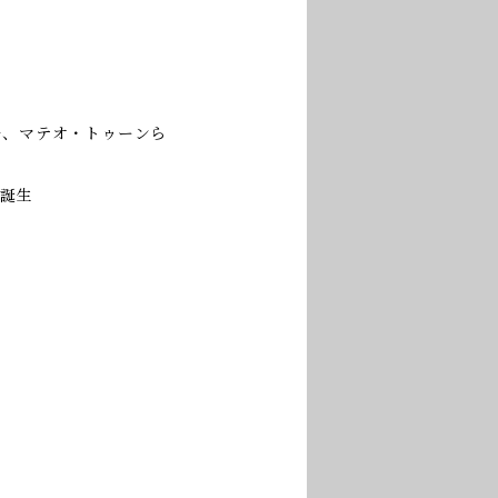
ルッキ、マテオ・トゥーンら
が誕生