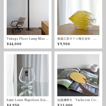
Vintage Floor Lamp Max H
岩田工芸ガラス株式会社
igh 1980mm ヴィンテー
魚
¥44,000
¥9,900
ジ フロアランプ 調光器
Saint Louis Napoleon Bran
池田満寿夫 Vacheron Cons
dy Glass サンルイ ナポレ
tantin 1992 限定300
¥4,950
¥33,000