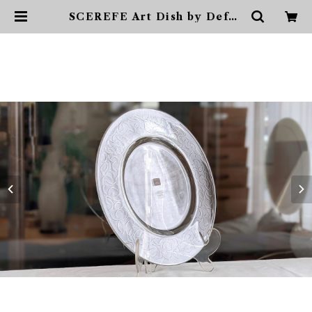
SCEREFE Art Dish by Defne
Koz for hwc Egizia by Sotts
ass Associati 送料込 | sonota
ヴィンテージ家具・デザイン・イ
ンテリア・家具・雑貨