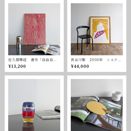
佐久間尊経 連作「自由自
長谷川繁 2003年 シルクス
在」ー赤 2003年 ミクスト
クリーン 額付属
¥13,200
¥44,000
メディア