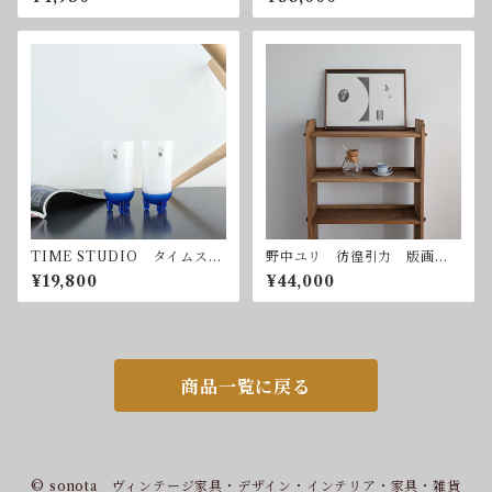
オン フランス ブランデ
ー クリスタル
TIME STUDIO タイムスタ
野中ユリ 彷徨引力 版画
ジオ グラス2客セット ポス
額付属
¥19,800
¥44,000
トモダンデザイン
商品一覧に戻る
© sonota ヴィンテージ家具・デザイン・インテリア・家具・雑貨