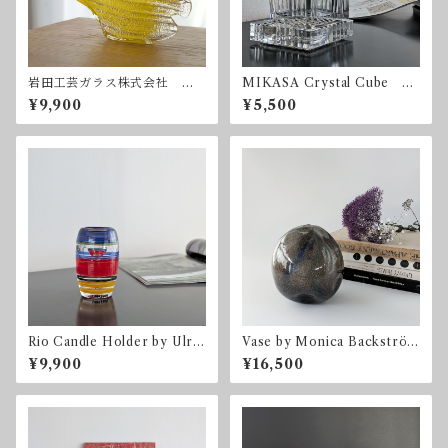
岩田工芸ガラス株式会社
MIKASA Crystal Cube ミ
魚
カサ クリスタル キュー
¥9,900
¥5,500
ブ
Rio Candle Holder by Ulric
Vase by Monica Backström
a Hydman Vallien for Kosta
for Kosta Boda コスタ・ボ
¥9,900
¥16,500
Boda 2003 コスタ・ボダ
ダ スウェーデン