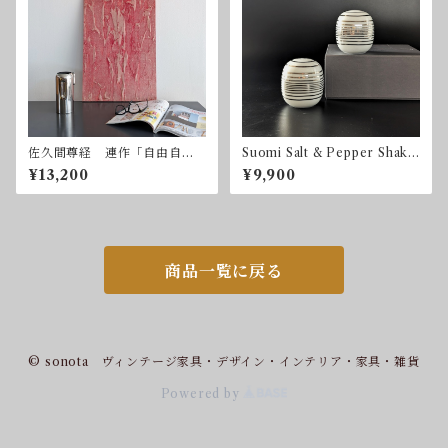
佐久間尊経 連作「自由自
Suomi Salt & Pepper Shake
在」ー赤 2003年 ミクスト
rs by Timo Sarpaneva for
¥13,200
¥9,900
メディア
Rosenthal Studio Linie 25
周年記念 ローゼンタール
ティモ・サリパネヴァ
商品一覧に戻る
© sonota ヴィンテージ家具・デザイン・インテリア・家具・雑貨
Powered by