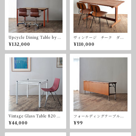
Upcycle Dining Table by so
ヴィンテージ チーク ダイ
nota ナラ オーク ダイニ
ニングテーブル 無垢集成
¥132,000
¥110,000
ングテーブル 1285 x 950 m
材 1350 x 860 mm
m
Vintage Glass Table 820 x
フォールディングテーブル
820 カフェテーブル ダイ
チーク ミーティングテーブ
¥44,000
¥99
ニングテーブル
ル