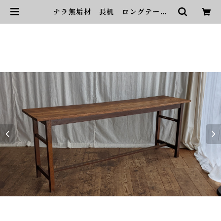
ナラ無垢材 長机 ロングテーブ
ル 作業台 送料込 | sonota
ヴィンテージ家具・デザイン・イン
テリア・家具・雑貨