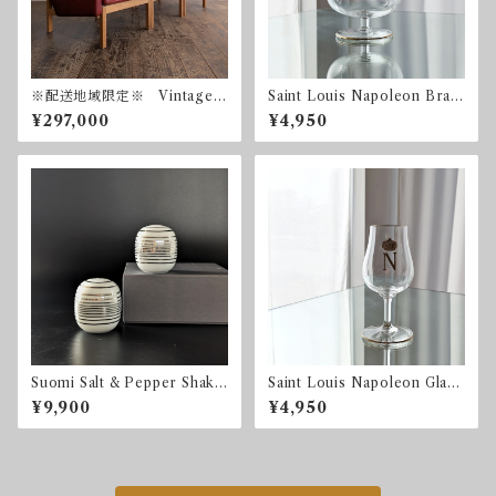
※配送地域限定※ Vintage
Saint Louis Napoleon Bran
Modular Sofa by Dan Svart
dy Glass サンルイ ナポレ
¥297,000
¥4,950
h for Fredericia デンマー
オン フランス ブランデ
ク フレデリシア
ー クリスタル
Suomi Salt & Pepper Shake
Saint Louis Napoleon Glass
rs by Timo Sarpaneva for
サンルイ ナポレオン フ
¥9,900
¥4,950
Rosenthal Studio Linie 25
ランス クリスタル
周年記念 ローゼンタール
ティモ・サリパネヴァ