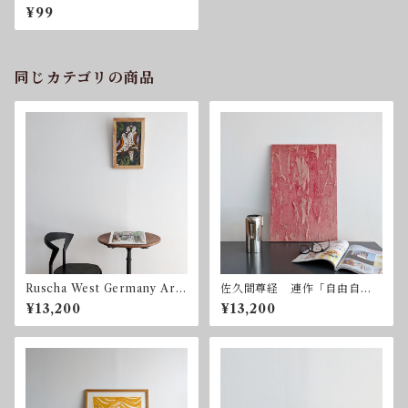
ge Glass Seasoning Set
¥99
同じカテゴリの商品
Ruscha West Germany Art
佐久間尊経 連作「自由自
pottery Mid Century 森の
在」ー赤 2003年 ミクスト
¥13,200
¥13,200
賢者 フクロウ
メディア