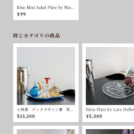
Blue Mist Salad Plate by Niels
Refsgaard for Dansk 送料込
¥99
同じカテゴリの商品
小林貢 グッドデザイン賞 Nor
Eden Plate by Lars Hells
itake ノリタケ クラフトコレ
or Orrefors 直径23.5
¥13,200
¥5,500
クション ヴィンテージ 昭和レ
レフォス スウェーデン
トロ