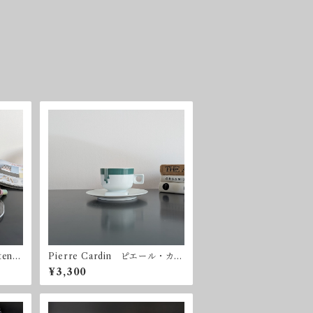
ten f
Pierre Cardin ピエール・カル
cm オ
ダン ノリタケ カップ＆ソーサ
¥3,300
ー