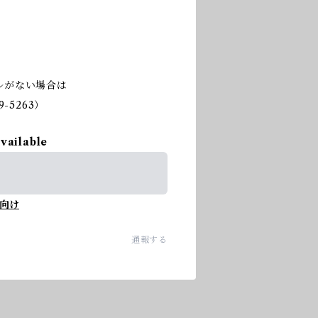
ルがない場合は
-5263）
available
向け
通報する