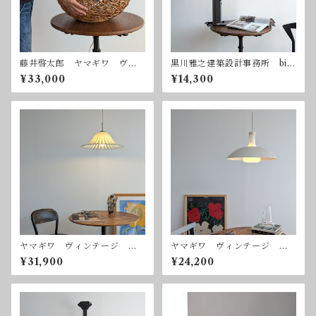
藤井啓太郎 ヤマギワ ヴィ
黒川雅之建築設計事務所 bio
ンテージ ペンダントライ
-lite pro 林原生物化学研究
¥33,000
¥14,300
ト 吊り下げ照明
所 ヤマギワ バイオライト
プロ
ヤマギワ ヴィンテージ ガ
ヤマギワ ヴィンテージ ハ
ラスハンギングランプ ペン
ンギングランプ ペンダント
¥31,900
¥24,200
ダントライト 吊り下げ照
ライト 吊り下げ照明
明