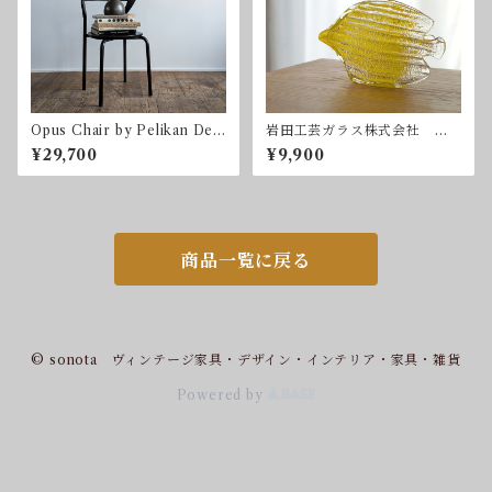
Opus Chair by Pelikan Desi
岩田工芸ガラス株式会社
gn for Bent Krogh ベン
魚
¥29,700
¥9,900
ト・クロー ペリカンデザイ
ン
商品一覧に戻る
© sonota ヴィンテージ家具・デザイン・インテリア・家具・雑貨
Powered by