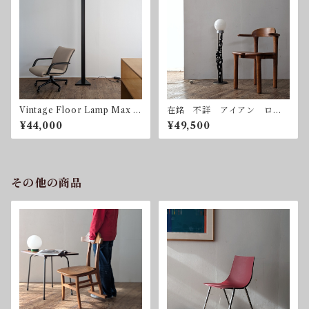
Vintage Floor Lamp Max H
在銘 不詳 アイアン ロー
igh 1980mm ヴィンテー
トアイアン 鍛鉄 フロアス
¥44,000
¥49,500
ジ フロアランプ 調光器
タンド ボールランプ
その他の商品