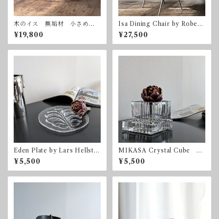
木のイス 無垢材 小さめ
Isa Dining Chair by Robert
アノニマスデザイン
o Barbieri for Zanotta
¥19,800
¥27,500
Eden Plate by Lars Hellste
MIKASA Crystal Cube ミ
n for Orrefors 直径23.5c
カサ クリスタル キュー
¥5,500
¥5,500
m オレフォス スウェーデ
ブ
ン