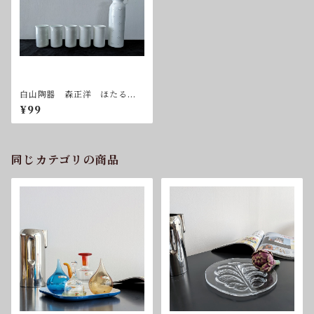
白山陶器 森正洋 ほたる星
華 ポット＆タンブラーセッ
¥99
ト 蛍手
同じカテゴリの商品