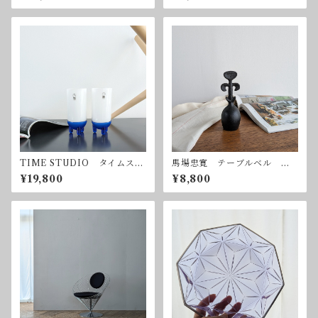
ror 440x440mm
m オレフォス スウェーデ
ン
TIME STUDIO タイムスタ
馬場忠寛 テーブルベル 南
ジオ グラス2客セット ポス
部鉄器 ジャパニーズモダン
¥19,800
¥8,800
トモダンデザイン
クラフト