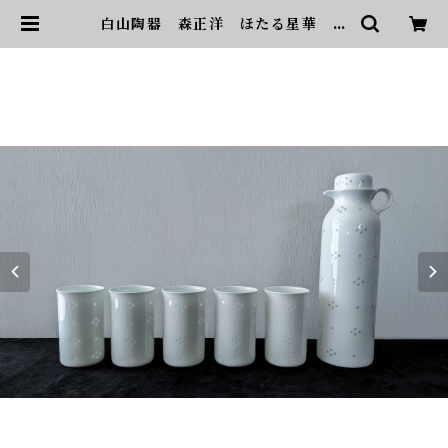
白山陶器 森正洋 ほたる星華 ポ
ット＆タンブラーセット 蛍手 | so
nota ヴィンテージ家具・デザイ
ン・インテリア・家具・雑貨