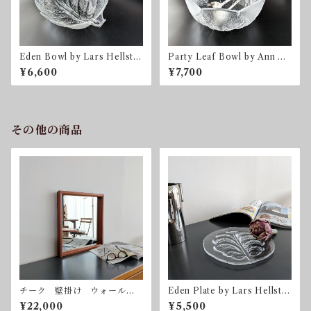
Eden Bowl by Lars Hellste
Party Leaf Bowl by Ann &
n for Orrefors オレフォ
Göran Wärff for Kosta Bo
¥6,600
¥7,700
ス スウェーデン
da コスタ・ボダ スウェー
デン
その他の商品
チーク 壁掛け ウォールミ
Eden Plate by Lars Hellste
ラー Vintage Teak Wall Mir
n for Orrefors 直径23.5c
¥22,000
¥5,500