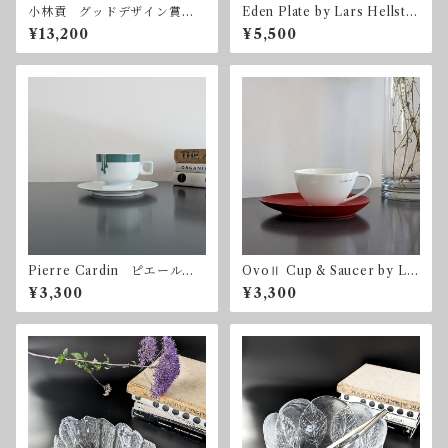
小林貢 グッドデザイン賞
Eden Plate by Lars Hellste
Noritake ノリタケ クラフ
n for Orrefors 直径23.5c
¥13,200
¥5,500
トコレクション ヴィンテー
m オレフォス スウェーデ
ジ 昭和レトロ
ン
Pierre Cardin ピエール・
OvoⅡ Cup & Saucer by Lui
カルダン ノリタケ カップ
gi Colani for Adam & Eve
¥3,300
¥3,300
＆ソーサー
たち吉