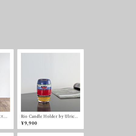
クスク
Rio Candle Holder by Ulrica
Hydman Vallien for Kosta Bo
¥9,900
da 2003 コスタ・ボダ