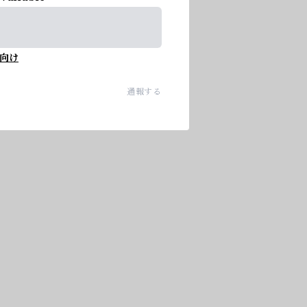
向け
通報する