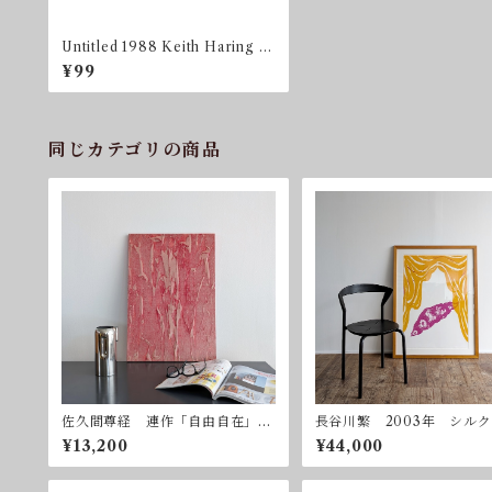
Untitled 1988 Keith Haring A
uthorized by The Estate of K
¥99
eith Haring
同じカテゴリの商品
佐久間尊経 連作「自由自在」ー
長谷川繁 2003年 シル
赤 2003年 ミクストメディア
リーン 額付属
¥13,200
¥44,000