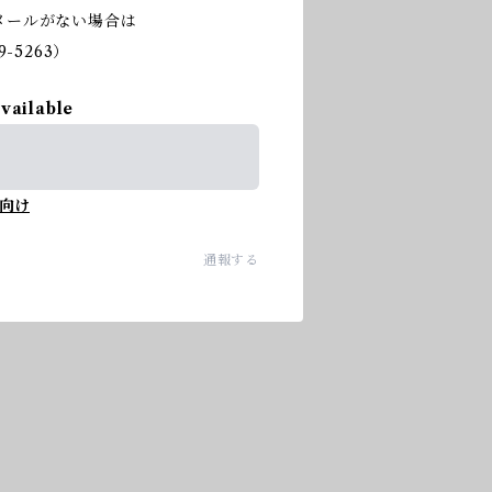
メールがない場合は
-5263）
available
向け
通報する