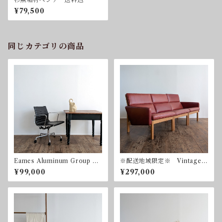
¥79,500
同じカテゴリの商品
Eames Aluminum Group M
※配送地域限定※ Vintage
anagement Chair by Charle
Modular Sofa by Dan Svart
¥99,000
¥297,000
s & Ray Eames for Herman
h for Fredericia デンマー
Miller
ク フレデリシア