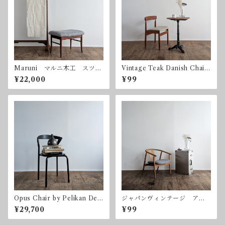
Maruni マルニ木工 スツー
Vintage Teak Danish Chair
ル オットマン ヴィンテー
Farso Mobelfabrik デンマ
¥22,000
¥99
ジ
ーク チーク ヴィンテー
ジ 1975年製
Opus Chair by Pelikan Desi
ジャパンヴィンテージ アー
gn for Bent Krogh ベン
ムチェア ラウンジチェア
¥29,700
¥99
ト・クロー ペリカンデザイ
日本製
ン