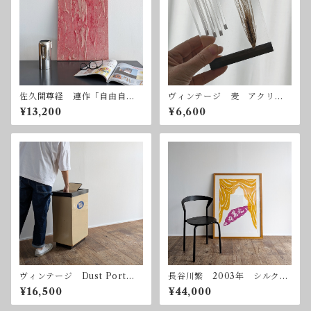
佐久間尊経 連作「自由自
ヴィンテージ 麦 アクリル
在」ー赤 2003年 ミクスト
オブジェ
¥13,200
¥6,600
メディア
ヴィンテージ Dust Port
長谷川繁 2003年 シルクス
くず入れ ゴミ箱
クリーン 額付属
¥16,500
¥44,000