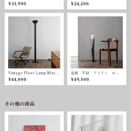
ラスハンギングランプ ペン
ンギングランプ ペンダント
¥31,900
¥24,200
ダントライト 吊り下げ照
ライト 吊り下げ照明
明
Vintage Floor Lamp Max H
在銘 不詳 アイアン ロー
igh 1980mm ヴィンテー
トアイアン 鍛鉄 フロアス
¥44,000
¥49,500
ジ フロアランプ 調光器
タンド ボールランプ
その他の商品