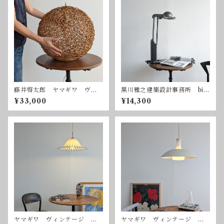
藤井啓太郎 ヤマギワ ヴィ
黒川雅之建築設計事務所 bio
ンテージ ペンダントライ
-lite pro 林原生物化学研究
¥33,000
¥14,300
ト 吊り下げ照明
所 ヤマギワ バイオライト
プロ
ヤマギワ ヴィンテージ ガ
ヤマギワ ヴィンテージ ハ