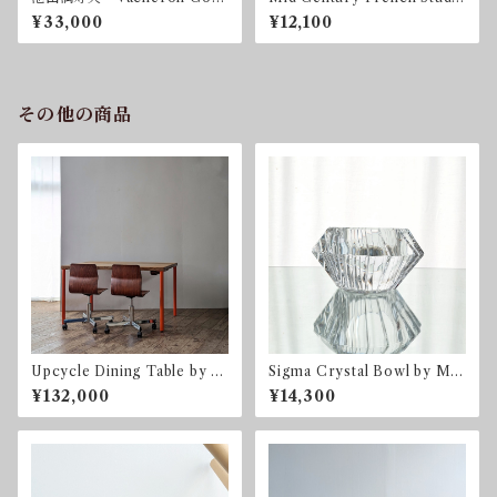
tantin 1992 限定300
Ceramic Tiles by Roland Z
¥33,000
¥12,100
obel フランス
その他の商品
Upcycle Dining Table by so
Sigma Crystal Bowl by Mar
nota ナラ オーク ダイニ
tti Rytkönen for Orrefors
¥132,000
¥14,300
ングテーブル 1285 x 950 m
m