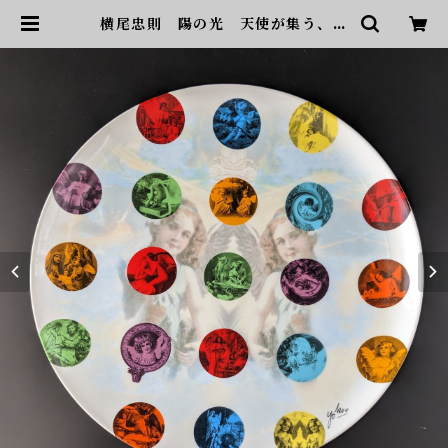
横尾忠則 陽の光 天使が集う、パ
ーティープレート 送料込 | sonot
a ヴィンテージ家具・デザイン・
インテリア・家具・雑貨