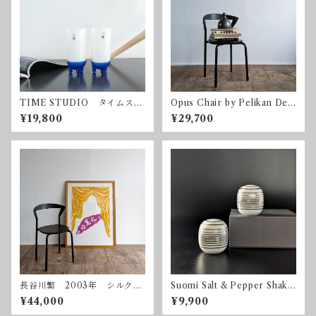
TIME STUDIO タイムスタ
Opus Chair by Pelikan Desi
ジオ グラス2客セット ポス
gn for Bent Krogh ベン
¥19,800
¥29,700
トモダンデザイン
ト・クロー ペリカンデザイ
ン
長谷川繁 2003年 シルクス
Suomi Salt & Pepper Shake
クリーン 額付属
rs by Timo Sarpaneva for
¥44,000
¥9,900
Rosenthal Studio Linie 25