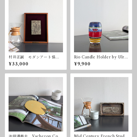
村井正誠 モダンアート協
Rio Candle Holder by Ulric
会 30周年記念 1980年
a Hydman Vallien for Kosta
¥33,000
¥9,900
Boda 2003 コスタ・ボダ
池田満寿夫 Vacheron Cons
Mid Century French Studio