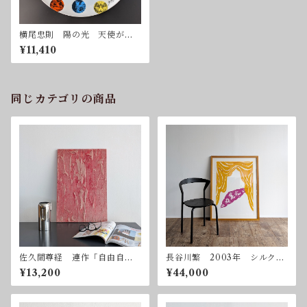
横尾忠則 陽の光 天使が集
う、パーティープレート 送
¥11,410
料込
同じカテゴリの商品
佐久間尊経 連作「自由自
長谷川繁 2003年 シルクス
在」ー赤 2003年 ミクスト
クリーン 額付属
¥13,200
¥44,000
メディア