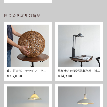
同じカテゴリの商品
藤井啓太郎 ヤマギワ ヴィ
黒川雅之建築設計事務所 bio
ンテージ ペンダントライ
-lite pro 林原生物化学研究
¥33,000
¥14,300
ト 吊り下げ照明
所 ヤマギワ バイオライト
プロ