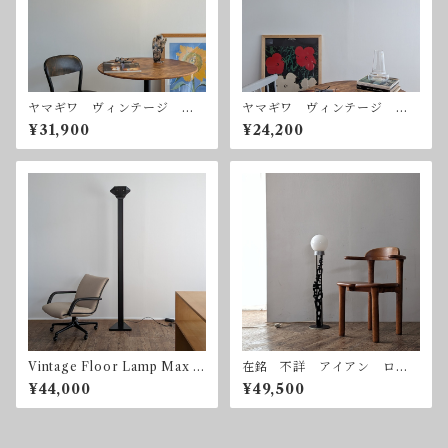
ヤマギワ ヴィンテージ ガ
ヤマギワ ヴィンテージ ハ
ラスハンギングランプ ペン
ンギングランプ ペンダント
¥31,900
¥24,200
ダントライト 吊り下げ照
ライト 吊り下げ照明
明
Vintage Floor Lamp Max H
在銘 不詳 アイアン ロー
igh 1980mm ヴィンテー
トアイアン 鍛鉄 フロアス
¥44,000
¥49,500
ジ フロアランプ 調光器
タンド ボールランプ