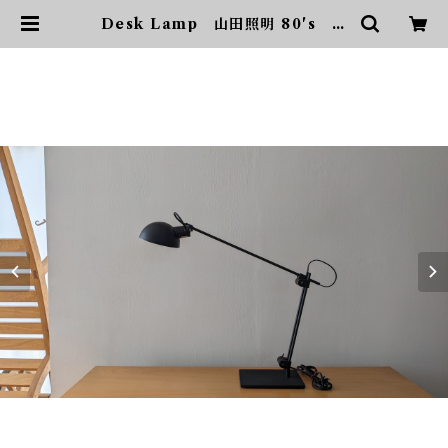
Desk Lamp 山田照明 80's 送
料込 | sonota ヴィンテージ家
具・デザイン・インテリア・家具・
雑貨