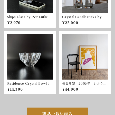
Ships Glass by Per Lütken f
Crystal Candlesticks by Be
or Holmegaard ホルムガー
ngt Edenfalk for Kosta Bo
¥2,970
¥22,000
ド デンマーク ヴィンテー
da
ジ
Residence Crystal Bowl by
長谷川繁 2003年 シルクス
Olle Alberius for Orrefors
クリーン 額付属
¥14,300
¥44,000
商品一覧に戻る