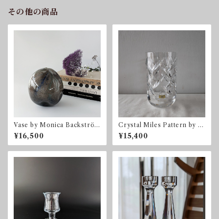
その他の商品
Vase by Monica Backström
Crystal Miles Pattern by G
for Kosta Boda コスタ・ボ
öran Wärff for Kosta Boda
¥16,500
¥15,400
ダ スウェーデン
Sweden 1996