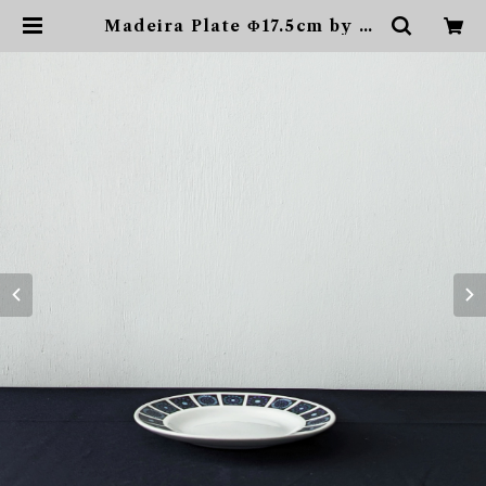
Madeira Plate Φ17.5cm by Ni
cholas Jenkins for MIDWIN
TER 送料込 | sonota ヴィンテ
ージ家具・デザイン・インテリア・
家具・雑貨