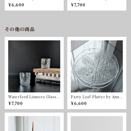
n for Orrefors オレフォ
Göran Wärff for Kosta Bo
¥6,600
¥7,700
ス スウェーデン
da コスタ・ボダ スウェー
デン
その他の商品
Waterford Lismore Glasse
Party Leaf Platter by Ann
s 2客セット ウォーターフ
& Göran Wärff for Kosta B
¥7,700
¥6,600
ォード アイルランド
oda コスタ・ボダ スウェ
ーデン