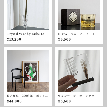
Crystal Vase by Erika Lage
HOYA 保谷 ホーヤ クリ
rbielke for Orrefors
スタル アシュトレイ ヴィ
¥13,200
¥5,500
ンテージ 昭和レトロ
長谷川繁 2003年 ポット
ヴィンテージ 麦 アクリル
シルクスクリーン 額付属
オブジェ
¥44,000
¥6,600