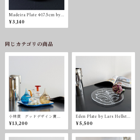
Madeira Plate Φ17.5cm by
Nicholas Jenkins for MID
¥3,140
WINTER 送料込
同じカテゴリの商品
小林貢 グッドデザイン賞
Eden Plate by Lars Hellste
Noritake ノリタケ クラフ
n for Orrefors 直径23.5c
¥13,200
¥5,500
トコレクション ヴィンテー
m オレフォス スウェーデ
ジ 昭和レトロ
ン