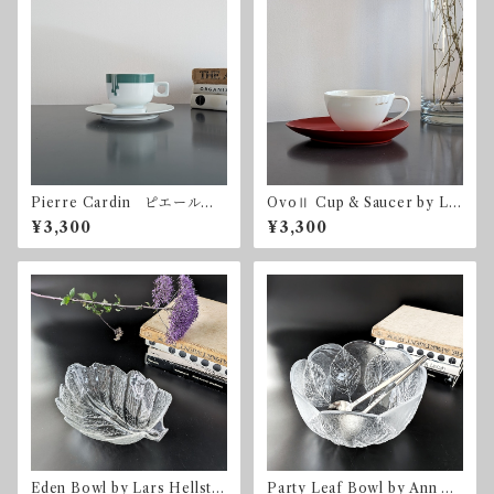
Pierre Cardin ピエール・
OvoⅡ Cup & Saucer by Lui
カルダン ノリタケ カップ
gi Colani for Adam & Eve
¥3,300
¥3,300
＆ソーサー
たち吉
Eden Bowl by Lars Hellste
Party Leaf Bowl by Ann &