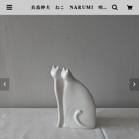
長島伸夫 ねこ NARUMI 鳴海
製陶 送料込 | sonota ヴィン
テージ家具・デザイン・インテリ
ア・家具・雑貨