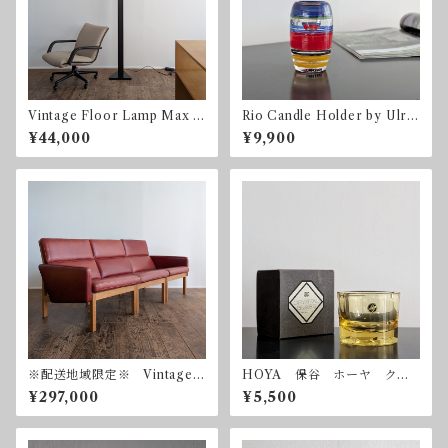
Vintage Floor Lamp Max H
Rio Candle Holder by Ulric
igh 1980mm ヴィンテー
a Hydman Vallien for Kosta
¥44,000
¥9,900
ジ フロアランプ 調光器
Boda 2003 コスタ・ボダ
※配送地域限定※ Vintage
HOYA 保谷 ホーヤ クリ
Modular Sofa by Dan Svart
スタル アシュトレイ ヴィ
¥297,000
¥5,500
h for Fredericia デンマー
ンテージ 昭和レトロ
ク フレデリシア