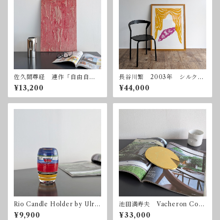
佐久間尊経 連作「自由自
長谷川繁 2003年 シルクス
在」ー赤 2003年 ミクスト
クリーン 額付属
¥13,200
¥44,000
メディア
Rio Candle Holder by Ulric
池田満寿夫 Vacheron Cons
a Hydman Vallien for Kosta
tantin 1992 限定300
¥9,900
¥33,000
Boda 2003 コスタ・ボダ