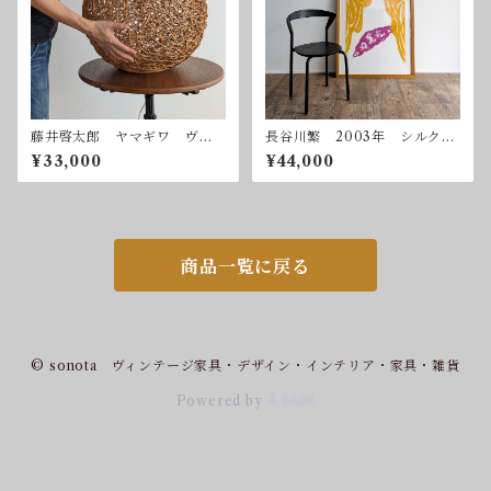
藤井啓太郎 ヤマギワ ヴィ
長谷川繁 2003年 シルクス
ンテージ ペンダントライ
クリーン 額付属
¥33,000
¥44,000
ト 吊り下げ照明
商品一覧に戻る
© sonota ヴィンテージ家具・デザイン・インテリア・家具・雑貨
Powered by