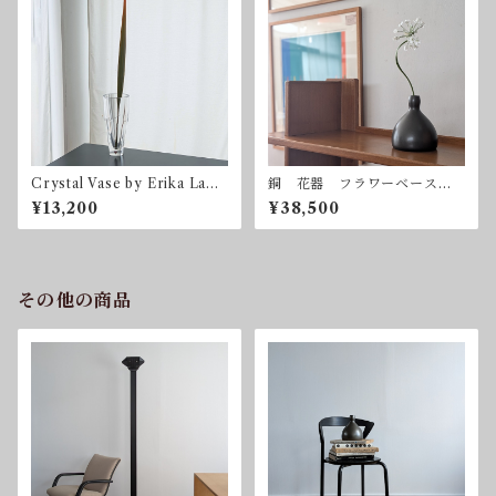
Crystal Vase by Erika Lage
銅 花器 フラワーベース
rbielke for Orrefors
黒川雅之
¥13,200
¥38,500
その他の商品