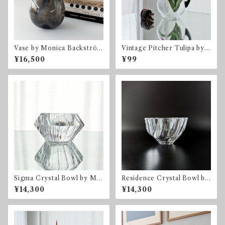
Vase by Monica Backström
Vintage Pitcher Tulipa by
for Kosta Boda コスタ・ボ
Ulrica Hydman Vallien for
¥16,500
¥99
ダ スウェーデン
Kosta Boda
Sigma Crystal Bowl by Mar
Residence Crystal Bowl by
tti Rytkönen for Orrefors
Olle Alberius for Orrefors
¥14,300
¥14,300