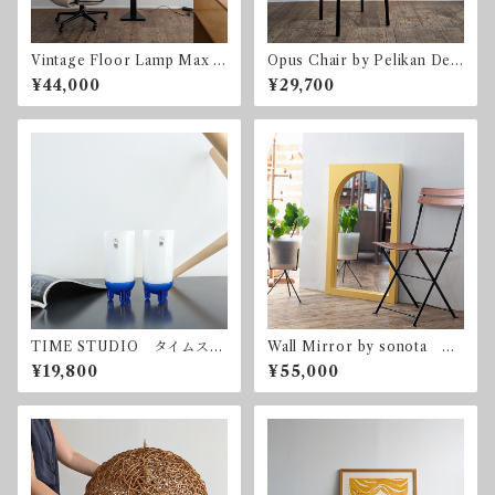
Vintage Floor Lamp Max H
Opus Chair by Pelikan Desi
igh 1980mm ヴィンテー
gn for Bent Krogh ベン
¥44,000
¥29,700
ジ フロアランプ 調光器
ト・クロー ペリカンデザイ
ン
TIME STUDIO タイムスタ
Wall Mirror by sonota オ
ジオ グラス2客セット ポス
リジナル ウォールミラー
¥19,800
¥55,000
トモダンデザイン
壁掛け鏡