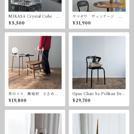
MIKASA Crystal Cube ミ
ヤマギワ ヴィンテージ ガ
カサ クリスタル キュー
ラスハンギングランプ ペン
¥5,500
¥31,900
ブ
ダントライト 吊り下げ照
明
木のイス 無垢材 小さめ
Opus Chair by Pelikan Desi
アノニマスデザイン
gn for Bent Krogh ベン
¥19,800
¥29,700
ト・クロー ペリカンデザイ
ン