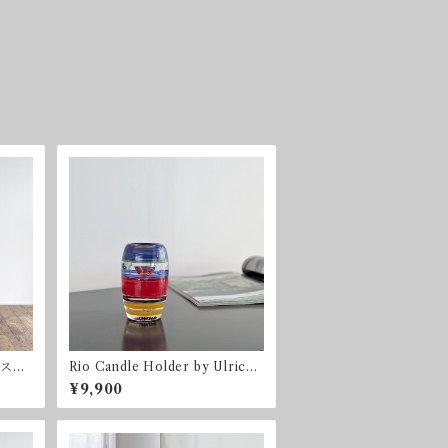
クスク
Rio Candle Holder by Ulrica
Hydman Vallien for Kosta Bo
¥9,900
da 2003 コスタ・ボダ