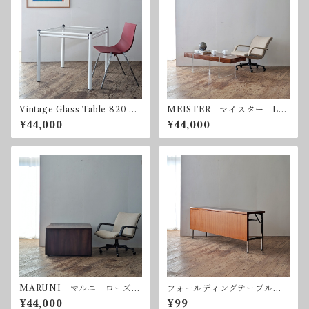
Vintage Glass Table 820 x
MEISTER マイスター Luf
820 カフェテーブル ダイ
t Table ルフトテーブル ロ
¥44,000
¥44,000
ニングテーブル
ーズウッド コーヒーテーブ
ル
MARUNI マルニ ローズウ
フォールディングテーブル
ッド コーヒーテーブル サ
チーク ミーティングテーブ
¥44,000
¥99
イドテーブル ヴィンテージ
ル