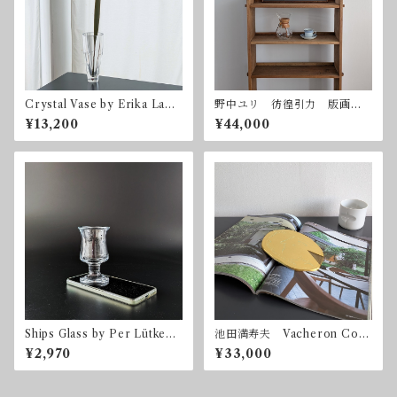
Crystal Vase by Erika Lage
野中ユリ 彷徨引力 版画
rbielke for Orrefors
額付属
¥13,200
¥44,000
Ships Glass by Per Lütken f
池田満寿夫 Vacheron Cons
or Holmegaard ホルムガー
tantin 1992 限定300
¥2,970
¥33,000
ド デンマーク ヴィンテー
ジ